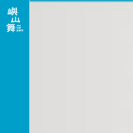
ISTS
ZAZAAR
M
紹
嶼山美食市集
會場
程
嶼山選物市集
交通
贊助廠商
停車